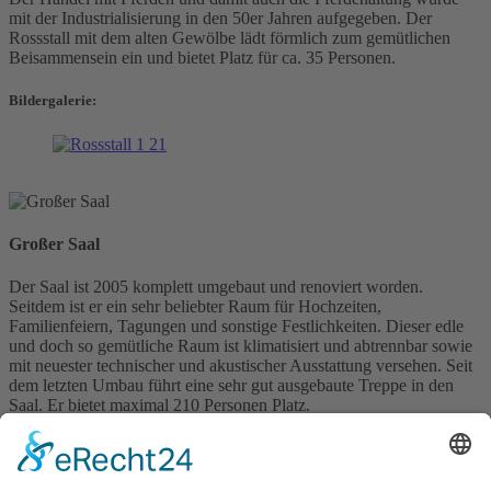
mit der Industrialisierung in den 50er Jahren aufgegeben. Der
Rossstall mit dem alten Gewölbe lädt förmlich zum gemütlichen
Beisammensein ein und bietet Platz für ca. 35 Personen.
Bildergalerie:
Großer Saal
Der Saal ist 2005 komplett umgebaut und renoviert worden.
Seitdem ist er ein sehr beliebter Raum für Hochzeiten,
Familienfeiern, Tagungen und sonstige Festlichkeiten. Dieser edle
und doch so gemütliche Raum ist klimatisiert und abtrennbar sowie
mit neuester technischer und akustischer Ausstattung versehen. Seit
dem letzten Umbau führt eine sehr gut ausgebaute Treppe in den
Saal. Er bietet maximal 210 Personen Platz.
Bildergalerie: