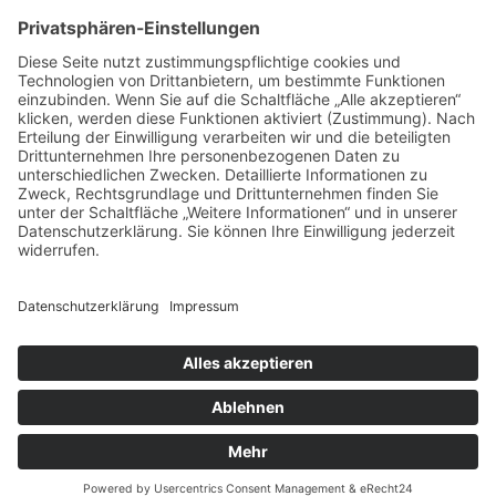
Der Weinstall
Der Weinstall ist 2008 aus unserem Stall entstanden. Ursprünglich
wurde er als Weinstube für Hochzeiten geplant. Mittlerweile wird er
auch häufig für Geburtagsfeiern und sonstige Partys genutzt. Er
bietet maximal 170 Personen Platz.
Bildergalerie:
Anfragen und Reservierung
Öffnungszeiten
Weg zu uns
Impressum
Datenschutz
Familie Rauch • Kirchstraße 17 • 85447 Grucking/Fraunberg • T:
+49 8122 892450
• E:
info@gasthaus-rauch.de