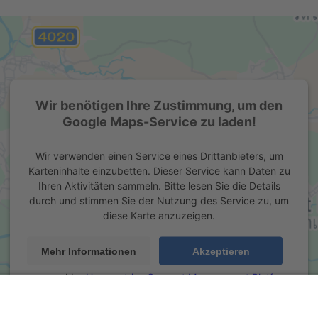
Wir benötigen Ihre Zustimmung, um den
Google Maps-Service zu laden!
Wir verwenden einen Service eines Drittanbieters, um
Karteninhalte einzubetten. Dieser Service kann Daten zu
Ihren Aktivitäten sammeln. Bitte lesen Sie die Details
durch und stimmen Sie der Nutzung des Service zu, um
diese Karte anzuzeigen.
Mehr Informationen
Akzeptieren
powered by
Usercentrics Consent Management Platform
&
eRecht24